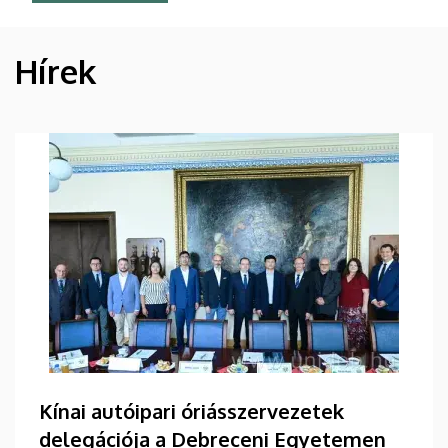
Hírek
HÍREK
Kínai autóipari óriásszervezetek
delegációja a Debreceni Egyetemen