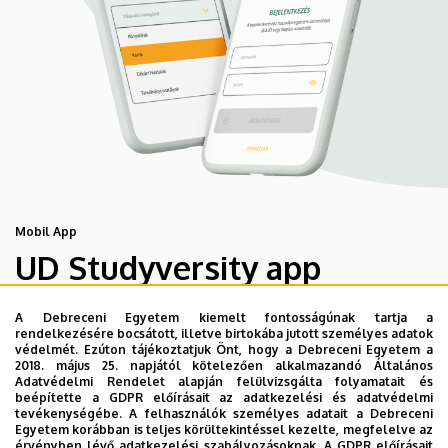
Mobil App
UD Studyversity app
A Debreceni Egyetem kiemelt fontosságúnak tartja a
Engedd meg, hogy figyelmedbe ajánljuk a Debreceni
rendelkezésére bocsátott, illetve birtokába jutott személyes adatok
Egyetem új applikációját, melyet hallgatói számára
védelmét. Ezúton tájékoztatjuk Önt, hogy a Debreceni Egyetem a
2018. május 25. napjától kötelezően alkalmazandó Általános
készített. Az alkalmazás bevezetésével célunk, hogy
Adatvédelmi Rendelet alapján felülvizsgálta folyamatait és
segítsünk eligazodni az egyetemi mindennapokban, a
beépítette a GDPR előírásait az adatkezelési és adatvédelmi
tevékenységébe. A felhasználók személyes adatait a Debreceni
tanulmányaiddal kapcsolatban gyorsan elérhető
Egyetem korábban is teljes körültekintéssel kezelte, megfelelve az
információkat biztosítsunk, útmutatót adjunk az egyetemi
érvényben lévő adatkezelési szabályozásoknak. A GDPR előírásait