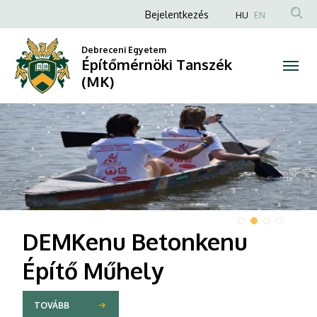
Építőmérnöki
Anonim
Bejelentkezés
HU
EN
Felhasználói
Tanszék
Debreceni Egyetem
fiók
Építőmérnöki Tanszék
(MK)
menüje
(MK)
DIAVETÍTÉS
DEMKenu Betonkenu
Építő Műhely
TOVÁBB