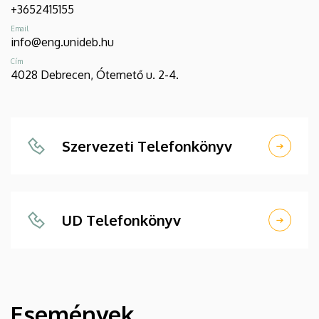
+3652415155
Email
info@eng.unideb.hu
Cím
4028 Debrecen, Ótemető u. 2-4.
Szervezeti Telefonkönyv
UD Telefonkönyv
Események