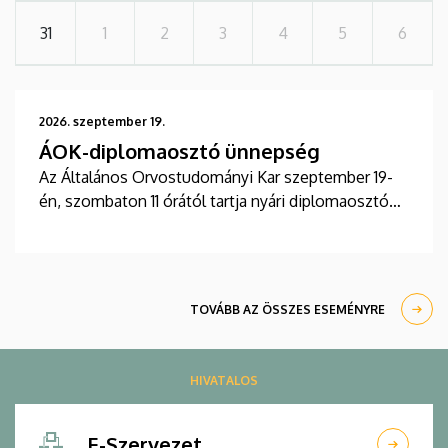
31
1
2
3
4
5
6
2026. szeptember 19.
ÁOK-diplomaosztó ünnepség
Az Általános Orvostudományi Kar szeptember 19-
én, szombaton 11 órától tartja nyári diplomaosztó
ünnepségét a Főépület Díszudvarán. A Multimédia
és E-learning Technikai Központ a youtube-on
élőben közvetíti az oklevélátadót.
TOVÁBB AZ ÖSSZES ESEMÉNYRE
HIVATALOS
E-Szervezet