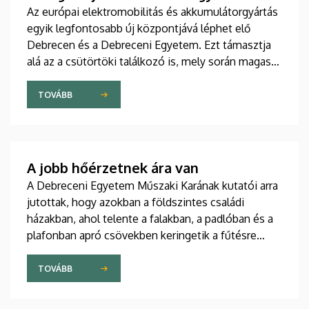
Az európai elektromobilitás és akkumulátorgyártás
egyik legfontosabb új központjává léphet elő
Debrecen és a Debreceni Egyetem. Ezt támasztja
alá az a csütörtöki találkozó is, mely során magas
rangú kínai delegációt fogadtak az intézmény
vezetői a Főépület Rektori Tanácstermében. A
TOVÁBB
megbeszélés fókuszában az egyetem hivatalos
csatlakozása állt a távol-keleti partnerek globális
szakmai szövetségéhez.
A jobb hőérzetnek ára van
A Debreceni Egyetem Műszaki Karának kutatói arra
jutottak, hogy azokban a földszintes családi
házakban, ahol telente a falakban, a padlóban és a
plafonban apró csövekben keringetik a fűtésre
használt melegvizet, az egyenletesebb eloszlás
miatt jobb ugyan a hőérzet, mint egy radiátoros
TOVÁBB
épületben, ugyanakkor az előbbi fűtési megoldás
többe is kerül.