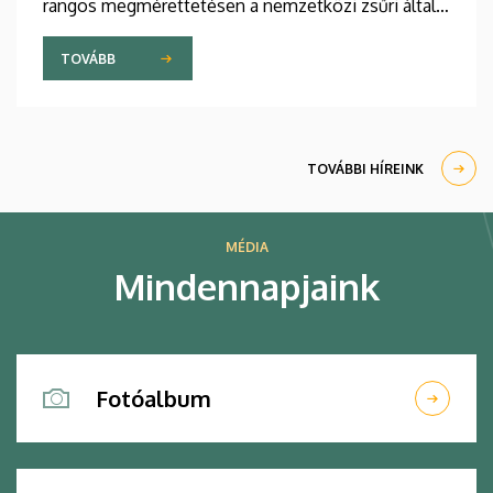
rangos megmérettetésen a nemzetközi zsűri által
kiválasztott tíz legjobb pályamunka közül három a
debreceni hallgatók tervei közül került ki.
TOVÁBB
TOVÁBBI HÍREINK
MÉDIA
Mindennapjaink
Fotóalbum