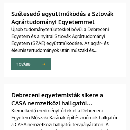
Szélesedő együttműködés a Szlovák
Agrártudományi Egyetemmel
Újabb tudományterületekkel bővül a Debreceni
Egyetem és a nyitrai Szlovák Agrártudományi
Egyetem (SZAE) együttműködése. Az agrár- és
élelmiszertudományok után műszaki és
gazdaságtudományi területeken is szorosabbra fűzi
viszonyát a két intézmény. A mások mellett
TOVÁBB
oktató- és hallgatócseréről, közös konferenciákról
és kutatásokról szóló megállapodást július 9-én,
csütörtökön írták alá.
Debreceni egyetemisták sikere a
CASA nemzetközi hallgatói
tervpályázaton
Kiemelkedő eredményt értek el a Debreceni
Egyetem Műszaki Karának építészmérnök hallgatói
a CASA nemzetközi hallgatói tervpályázaton. A