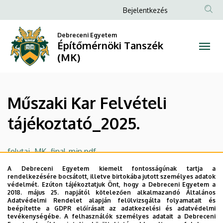
Műszaki
Ugrás
Anonim
Bejelentkezés
a
Felhasználói
Kar
tartalomra
Debreceni Egyetem
fiók
Építőmérnöki Tanszék
Felvételi
menüje
(MK)
tájékoztató_2025.
|
Műszaki Kar Felvételi
Építőmérnöki
tájékoztató_2025.
Tanszék
(MK)
felvtaj_MK_final-min.pdf
A Debreceni Egyetem kiemelt fontosságúnak tartja a
Legutóbbi frissítés:
2025. 01. 22. 10:13
rendelkezésére bocsátott, illetve birtokába jutott személyes adatok
védelmét. Ezúton tájékoztatjuk Önt, hogy a Debreceni Egyetem a
2018. május 25. napjától kötelezően alkalmazandó Általános
Adatvédelmi Rendelet alapján felülvizsgálta folyamatait és
beépítette a GDPR előírásait az adatkezelési és adatvédelmi
tevékenységébe. A felhasználók személyes adatait a Debreceni