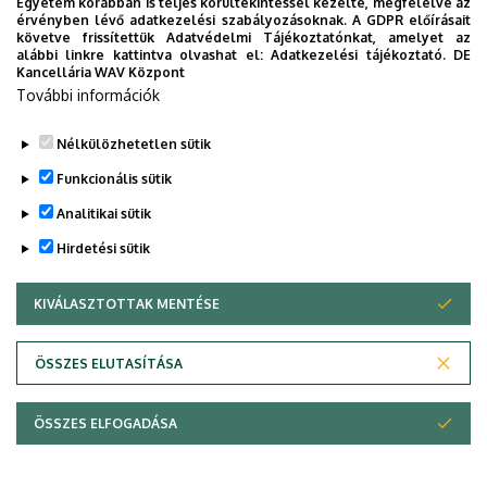
Egyetem korábban is teljes körültekintéssel kezelte, megfelelve az
érvényben lévő adatkezelési szabályozásoknak. A GDPR előírásait
követve frissítettük Adatvédelmi Tájékoztatónkat, amelyet az
alábbi linkre kattintva olvashat el:
Adatkezelési tájékoztató.
DE
Kancellária WAV Központ
További információk
Nélkülözhetetlen sütik
Funkcionális sütik
Analitikai sütik
Hirdetési sütik
KIVÁLASZTOTTAK MENTÉSE
WITHDRAW CONSENT
Adatvédelem
Adatvédelem
ÖSSZES ELUTASÍTÁSA
Technikai információk
ÖSSZES ELFOGADÁSA
Szerzői jog © 2026 Unideb