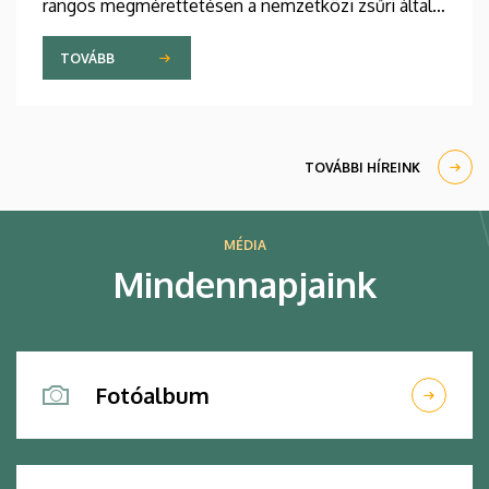
rangos megmérettetésen a nemzetközi zsűri által
kiválasztott tíz legjobb pályamunka közül három a
debreceni hallgatók tervei közül került ki.
TOVÁBB
TOVÁBBI HÍREINK
MÉDIA
Mindennapjaink
Fotóalbum