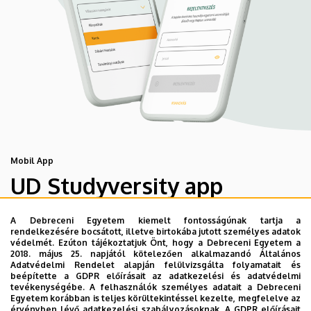
Mobil App
UD Studyversity app
A Debreceni Egyetem kiemelt fontosságúnak tartja a
Engedd meg, hogy figyelmedbe ajánljuk a Debreceni
rendelkezésére bocsátott, illetve birtokába jutott személyes adatok
Egyetem új applikációját, melyet hallgatói számára
védelmét. Ezúton tájékoztatjuk Önt, hogy a Debreceni Egyetem a
2018. május 25. napjától kötelezően alkalmazandó Általános
készített. Az alkalmazás bevezetésével célunk, hogy
Adatvédelmi Rendelet alapján felülvizsgálta folyamatait és
segítsünk eligazodni az egyetemi mindennapokban, a
beépítette a GDPR előírásait az adatkezelési és adatvédelmi
tevékenységébe. A felhasználók személyes adatait a Debreceni
tanulmányaiddal kapcsolatban gyorsan elérhető
Egyetem korábban is teljes körültekintéssel kezelte, megfelelve az
információkat biztosítsunk, útmutatót adjunk az egyetemi
érvényben lévő adatkezelési szabályozásoknak. A GDPR előírásait