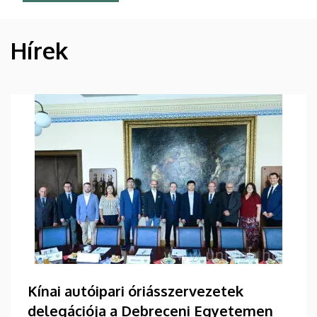
Hírek
HÍREK
Kínai autóipari óriásszervezetek
delegációja a Debreceni Egyetemen