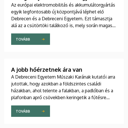
Az európai elektromobilitás és akkumulátorgyártás
egyik legfontosabb új központjává léphet elő
Debrecen és a Debreceni Egyetem. Ezt támasztja
alá az a csütörtöki találkozó is, mely során magas
rangú kínai delegációt fogadtak az intézmény
vezetői a Főépület Rektori Tanácstermében. A
TOVÁBB
megbeszélés fókuszában az egyetem hivatalos
csatlakozása állt a távol-keleti partnerek globális
szakmai szövetségéhez.
A jobb hőérzetnek ára van
A Debreceni Egyetem Műszaki Karának kutatói arra
jutottak, hogy azokban a földszintes családi
házakban, ahol telente a falakban, a padlóban és a
plafonban apró csövekben keringetik a fűtésre
használt melegvizet, az egyenletesebb eloszlás
miatt jobb ugyan a hőérzet, mint egy radiátoros
TOVÁBB
épületben, ugyanakkor az előbbi fűtési megoldás
többe is kerül.