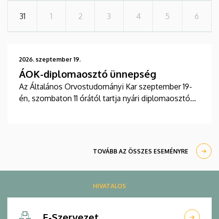
31
1
2
3
4
5
6
2026. szeptember 19.
ÁOK-diplomaosztó ünnepség
Az Általános Orvostudományi Kar szeptember 19-
én, szombaton 11 órától tartja nyári diplomaosztó
ünnepségét a Főépület Díszudvarán. A Multimédia
és E-learning Technikai Központ a youtube-on
élőben közvetíti az oklevélátadót.
TOVÁBB AZ ÖSSZES ESEMÉNYRE
HIVATALOS
E-Szervezet