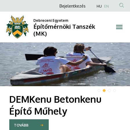
Építőmérnöki
Anonim
Bejelentkezés
HU
EN
Felhasználói
Tanszék
Debreceni Egyetem
fiók
Építőmérnöki Tanszék
(MK)
menüje
(MK)
DIAVETÍTÉS
DEMKenu Betonkenu
Építő Műhely
TOVÁBB