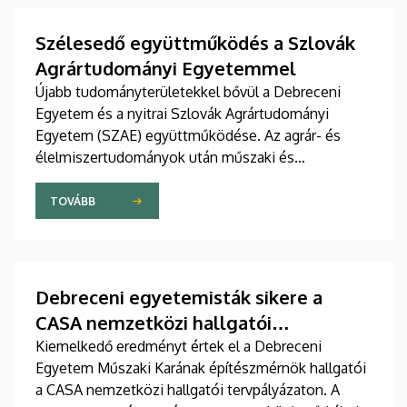
Szélesedő együttműködés a Szlovák
Agrártudományi Egyetemmel
Újabb tudományterületekkel bővül a Debreceni
Egyetem és a nyitrai Szlovák Agrártudományi
Egyetem (SZAE) együttműködése. Az agrár- és
élelmiszertudományok után műszaki és
gazdaságtudományi területeken is szorosabbra fűzi
viszonyát a két intézmény. A mások mellett
TOVÁBB
oktató- és hallgatócseréről, közös konferenciákról
és kutatásokról szóló megállapodást július 9-én,
csütörtökön írták alá.
Debreceni egyetemisták sikere a
CASA nemzetközi hallgatói
tervpályázaton
Kiemelkedő eredményt értek el a Debreceni
Egyetem Műszaki Karának építészmérnök hallgatói
a CASA nemzetközi hallgatói tervpályázaton. A