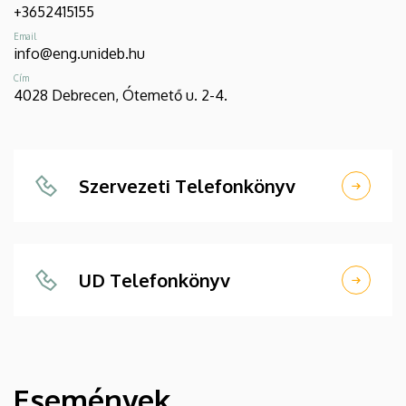
+3652415155
Email
info@eng.unideb.hu
Cím
4028 Debrecen, Ótemető u. 2-4.
Szervezeti Telefonkönyv
UD Telefonkönyv
Események