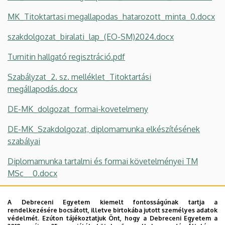
MK_Titoktartasi megallapodas_hatarozott_minta_0.docx
szakdolgozat_biralati_lap_(EO-SM)2024.docx
Turnitin hallgató regisztráció.pdf
Szabályzat_2. sz. melléklet_Titoktartási
megállapodás.docx
DE-MK_dolgozat_formai-kovetelmeny
DE-MK_Szakdolgozat, diplomamunka elkészítésének
szabályai
Diplomamunka tartalmi és formai követelményei TM
MSc__0.docx
Formai_4. sz. melléklet_A Harvard hivatkozási rendszer
A Debreceni Egyetem kiemelt fontosságúnak tartja a
szabályai.docx
rendelkezésére bocsátott, illetve birtokába jutott személyes adatok
védelmét. Ezúton tájékoztatjuk Önt, hogy a Debreceni Egyetem a