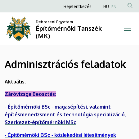
Adminisztrációs
Ugrás
Anonim
Bejelentkezés
HU
EN
a
Felhasználói
feladatok
tartalomra
Debreceni Egyetem
fiók
Építőmérnöki Tanszék
|
menüje
(MK)
Építőmérnöki
Tanszék
Adminisztrációs feladatok
(MK)
Aktuális:
Záróvizsga Beosztás:
- Építőmérnöki BSc - magasépítési, valamint
építésmenedzsment és technológia specializáció,
Szerkezet-építőmérnöki MSc
- Építőmérnöki BSc - közlekedési létesítmények