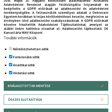
konzultációs napló.xlsx
2018. május 25. napjától kötelezően alkalmazandó Általános
Adatvédelmi Rendelet alapján felülvizsgálta folyamatait és
beépítette a GDPR előírásait az adatkezelési és adatvédelmi
Szakdolgozat formai követelményeihez néhány
tevékenységébe. A felhasználók személyes adatait a Debreceni
tudnivaló_BSc.pdf
Egyetem korábban is teljes körültekintéssel kezelte, megfelelve az
érvényben lévő adatkezelési szabályozásoknak. A GDPR előírásait
követve frissítettük Adatvédelmi Tájékoztatónkat, amelyet az
3. sz. melléklet_nyilatkozat_diplomamunka_0.docx
alábbi linkre kattintva olvashat el:
Adatkezelési tájékoztató.
DE
Kancellária WAV Központ
3. sz. melléklet_nyilatkozat_szakdolgozat_0.docx
További információk
Nélkülözhetetlen sütik
Legutóbbi frissítés:
2026. 05. 22. 11:20
Funkcionális sütik
Analitikai sütik
Hirdetési sütik
KIVÁLASZTOTTAK MENTÉSE
WITHDRAW CONSENT
Adatvédelem
Adatvédelem
ÖSSZES ELUTASÍTÁSA
Technikai információk