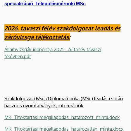
specializáció, Településmérnöki MSc
2026. tavaszi félév szakdolgozat leadás és
záróvizsga tájékoztatás:
Államvizsgák időpontja 2025_26 tanév tavaszi
félévben.pdf
Szakdolgozat (BSc)/Diplomamunka (MSc) leadása során
hasznos nyomtatványok, információk:
MK_Titoktartasi megallapodas_hatarozott_minta.docx
MK_Titoktartasi megallapodas_hatarozatlan_minta.docx