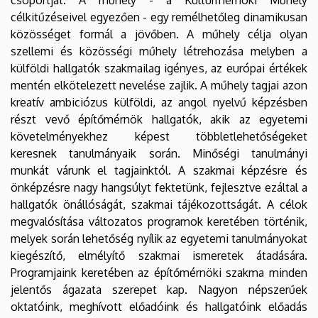
célkitűzéseivel egyezően - egy remélhetőleg dinamikusan
közösséget formál a jövőben. A műhely célja olyan
szellemi és közösségi műhely létrehozása melyben a
külföldi hallgatók szakmailag igényes, az európai értékek
mentén elkötelezett nevelése zajlik. A műhely tagjai azon
kreatív ambiciózus külföldi, az angol nyelvű képzésben
részt vevő építőmérnök hallgatók, akik az egyetemi
követelményekhez képest többletlehetőségeket
keresnek tanulmányaik során. Minőségi tanulmányi
munkát várunk el tagjainktól. A szakmai képzésre és
önképzésre nagy hangsúlyt fektetünk, fejlesztve ezáltal a
hallgatók önállóságát, szakmai tájékozottságát. A célok
megvalósítása változatos programok keretében történik,
melyek során lehetőség nyílik az egyetemi tanulmányokat
kiegészítő, elmélyítő szakmai ismeretek átadására.
Programjaink keretében az építőmérnöki szakma minden
jelentős ágazata szerepet kap. Nagyon népszerűek
oktatóink, meghívott előadóink és hallgatóink előadás