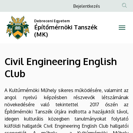
Civil
Ugrás
Anonim
Bejelentkezés
a
Felhasználói
Engineering
tartalomra
Debreceni Egyetem
fiók
Építőmérnöki Tanszék
English
menüje
(MK)
Club
|
Civil Engineering English
Építőmérnöki
Club
Tanszék
(MK)
A Kultúrmérnöki Műhely sikeres működésére, valamint az
angol nyelvű képzésben részvevők létszámának
növekedésére való tekintettel 2017 őszén az
Építőmérnöki Tanszék útjára indította a hazájuktól távol,
idegen kulturális közegben tanulmányokat folytató
külföldi hallgatók Civil Engineering English Club hallgatói
csoportját. A műhely - a Kultúrmérnöki Műhely