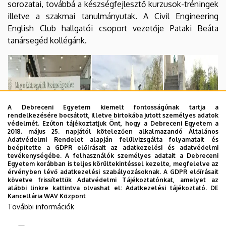
sorozatai, továbbá a készségfejlesztő kurzusok-tréningek
illetve a szakmai tanulmányutak. A Civil Engineering
English Club hallgatói csoport vezetője Pataki Beáta
tanársegéd kollégánk.
A Debreceni Egyetem kiemelt fontosságúnak tartja a
rendelkezésére bocsátott, illetve birtokába jutott személyes adatok
védelmét. Ezúton tájékoztatjuk Önt, hogy a Debreceni Egyetem a
2018. május 25. napjától kötelezően alkalmazandó Általános
Adatvédelmi Rendelet alapján felülvizsgálta folyamatait és
beépítette a GDPR előírásait az adatkezelési és adatvédelmi
tevékenységébe. A felhasználók személyes adatait a Debreceni
Egyetem korábban is teljes körültekintéssel kezelte, megfelelve az
érvényben lévő adatkezelési szabályozásoknak. A GDPR előírásait
követve frissítettük Adatvédelmi Tájékoztatónkat, amelyet az
alábbi linkre kattintva olvashat el:
Adatkezelési tájékoztató.
DE
Kancellária WAV Központ
További információk