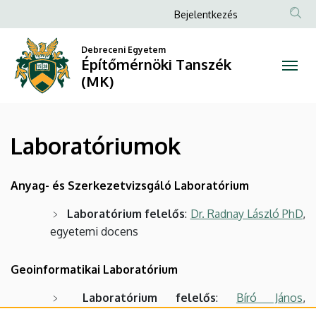
Laboratóriumok
Ugrás
Anonim
Bejelentkezés
a
Felhasználói
|
tartalomra
Debreceni Egyetem
fiók
Építőmérnöki Tanszék
Építőmérnöki
menüje
(MK)
Tanszék
(MK)
Laboratóriumok
Anyag- és Szerkezetvizsgáló Laboratórium
Laboratórium felelős
:
Dr. Radnay László PhD
,
egyetemi docens
Geoinformatikai Laboratórium
Laboratórium felelős
:
Bíró János
,
mesteroktató