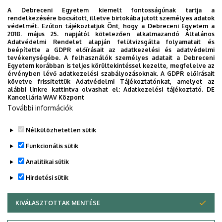
A Debreceni Egyetem kiemelt fontosságúnak tartja a
rendelkezésére bocsátott, illetve birtokába jutott személyes adatok
Geotechnika Laboratórium
védelmét. Ezúton tájékoztatjuk Önt, hogy a Debreceni Egyetem a
2018. május 25. napjától kötelezően alkalmazandó Általános
Adatvédelmi Rendelet alapján felülvizsgálta folyamatait és
Laboratórium felelős
: Juhász Miklós,
beépítette a GDPR előírásait az adatkezelési és adatvédelmi
meghívott oktató
tevékenységébe. A felhasználók személyes adatait a Debreceni
Egyetem korábban is teljes körültekintéssel kezelte, megfelelve az
érvényben lévő adatkezelési szabályozásoknak. A GDPR előírásait
követve frissítettük Adatvédelmi Tájékoztatónkat, amelyet az
Közművek Laboratórium
alábbi linkre kattintva olvashat el:
Adatkezelési tájékoztató.
DE
Kancellária WAV Központ
Laboratórium felelős
:
Dr. Czédli Herta PhD
,
További információk
egyetemi docens
Nélkülözhetetlen sütik
Legutóbbi frissítés:
2025. 08. 24. 08:00
Funkcionális sütik
Analitikai sütik
Hirdetési sütik
KIVÁLASZTOTTAK MENTÉSE
WITHDRAW CONSENT