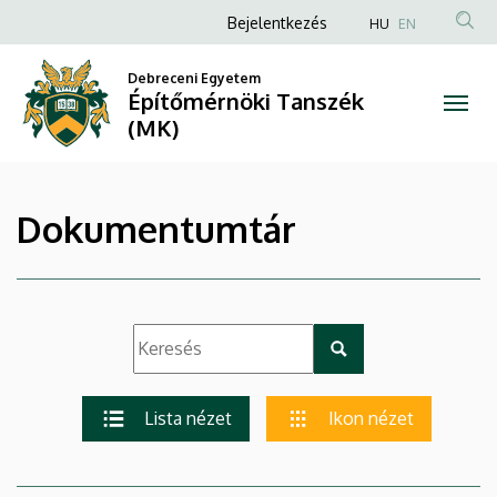
|
Ugrás
Anonim
Bejelentkezés
HU
EN
a
Felhasználói
Építőmérnöki
tartalomra
Debreceni Egyetem
fiók
Építőmérnöki Tanszék
Tanszék
menüje
(MK)
(MK)
Dokumentumtár
Lista nézet
Ikon nézet