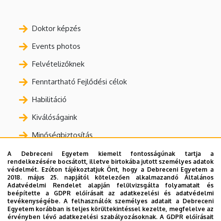
Doktor képzés
Events photos
Felvételizőknek
Fenntartható Fejlődési célok
Habilitáció
Kiválóságaink
Minőségbiztosítás
Nyilvános adatok
A Debreceni Egyetem kiemelt fontosságúnak tartja a
rendelkezésére bocsátott, illetve birtokába jutott személyes adatok
védelmét. Ezúton tájékoztatjuk Önt, hogy a Debreceni Egyetem a
Nyomtatványok, bizonylatok
2018. május 25. napjától kötelezően alkalmazandó Általános
Adatvédelmi Rendelet alapján felülvizsgálta folyamatait és
Oktatás
beépítette a GDPR előírásait az adatkezelési és adatvédelmi
tevékenységébe. A felhasználók személyes adatait a Debreceni
Statisztikák
Egyetem korábban is teljes körültekintéssel kezelte, megfelelve az
érvényben lévő adatkezelési szabályozásoknak. A GDPR előírásait