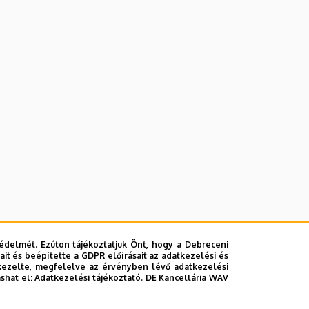
édelmét. Ezúton tájékoztatjuk Önt, hogy a Debreceni
it és beépítette a GDPR előírásait az adatkezelési és
kezelte, megfelelve az érvényben lévő adatkezelési
ashat el:
Adatkezelési tájékoztató.
DE Kancellária WAV