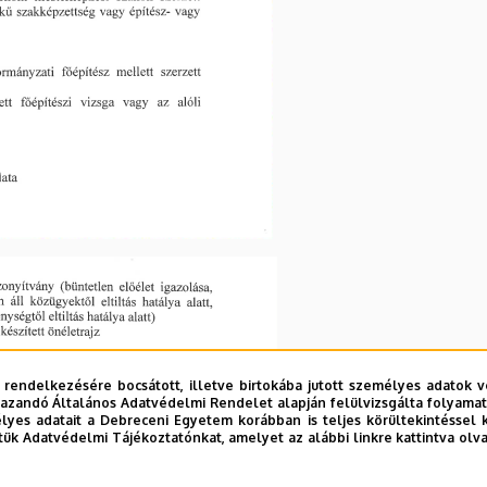
 rendelkezésére bocsátott, illetve birtokába jutott személyes adatok v
azandó Általános Adatvédelmi Rendelet alapján felülvizsgálta folyamata
yes adatait a Debreceni Egyetem korábban is teljes körültekintéssel 
tük Adatvédelmi Tájékoztatónkat, amelyet az alábbi linkre kattintva olv