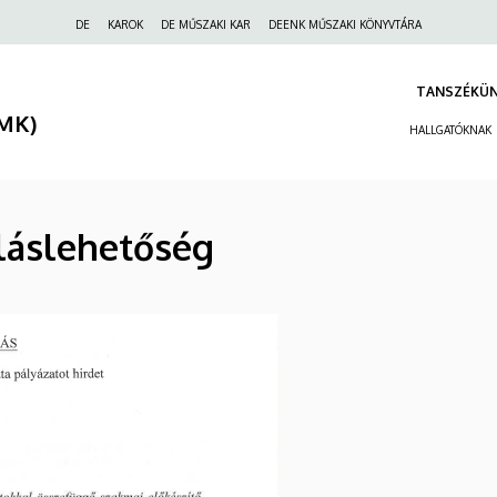
Felső
DE
KAROK
DE MŰSZAKI KAR
DEENK MŰSZAKI KÖNYVTÁRA
navigáció
TANSZÉKÜ
(MK)
HALLGATÓKNAK
lláslehetőség