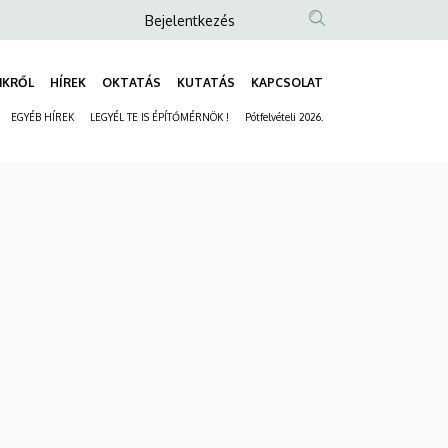
Anonim
Bejelentkezés
Felhasználói
fiók
NKRŐL
HÍREK
OKTATÁS
KUTATÁS
KAPCSOLAT
Fő
menüje
EGYÉB HÍREK
LEGYÉL TE IS ÉPÍTŐMÉRNÖK !
Pótfelvételi 2026.
navigáció
Másodlagos
navigáció