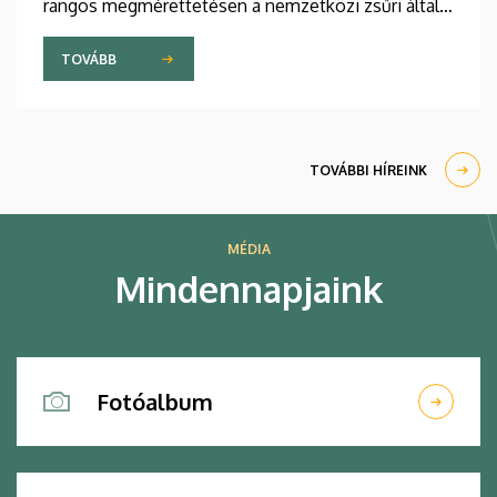
rangos megmérettetésen a nemzetközi zsűri által
kiválasztott tíz legjobb pályamunka közül három a
debreceni hallgatók tervei közül került ki.
TOVÁBB
TOVÁBBI HÍREINK
MÉDIA
Mindennapjaink
Fotóalbum