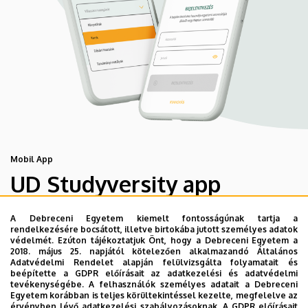
Mobil App
UD Studyversity app
A Debreceni Egyetem kiemelt fontosságúnak tartja a
Engedd meg, hogy figyelmedbe ajánljuk a Debreceni
rendelkezésére bocsátott, illetve birtokába jutott személyes adatok
Egyetem új applikációját, melyet hallgatói számára
védelmét. Ezúton tájékoztatjuk Önt, hogy a Debreceni Egyetem a
2018. május 25. napjától kötelezően alkalmazandó Általános
készített. Az alkalmazás bevezetésével célunk, hogy
Adatvédelmi Rendelet alapján felülvizsgálta folyamatait és
segítsünk eligazodni az egyetemi mindennapokban, a
beépítette a GDPR előírásait az adatkezelési és adatvédelmi
tevékenységébe. A felhasználók személyes adatait a Debreceni
tanulmányaiddal kapcsolatban gyorsan elérhető
Egyetem korábban is teljes körültekintéssel kezelte, megfelelve az
információkat biztosítsunk, útmutatót adjunk az egyetemi
érvényben lévő adatkezelési szabályozásoknak. A GDPR előírásait