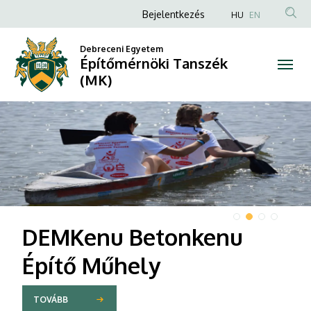
Építőmérnöki
Anonim
Bejelentkezés
HU
EN
Felhasználói
Tanszék
Debreceni Egyetem
fiók
Építőmérnöki Tanszék
(MK)
menüje
(MK)
DIAVETÍTÉS
DEMKenu Betonkenu
Építő Műhely
TOVÁBB