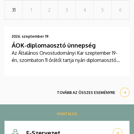
31
1
2
3
4
5
6
2026. szeptember 19.
ÁOK-diplomaosztó ünnepség
Az Általános Orvostudományi Kar szeptember 19-
én, szombaton 11 órától tartja nyári diplomaosztó
ünnepségét a Főépület Díszudvarán. A Multimédia
és E-learning Technikai Központ a youtube-on
élőben közvetíti az oklevélátadót.
TOVÁBB AZ ÖSSZES ESEMÉNYRE
HIVATALOS
E-Szervezet