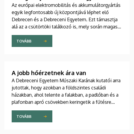
Az európai elektromobilitás és akkumulátorgyártás
egyik legfontosabb új központjává léphet elő
Debrecen és a Debreceni Egyetem. Ezt támasztja
alá az a csütörtöki találkozó is, mely során magas
rangú kínai delegációt fogadtak az intézmény
vezetői a Főépület Rektori Tanácstermében. A
TOVÁBB
megbeszélés fókuszában az egyetem hivatalos
csatlakozása állt a távol-keleti partnerek globális
szakmai szövetségéhez.
A jobb hőérzetnek ára van
A Debreceni Egyetem Műszaki Karának kutatói arra
jutottak, hogy azokban a földszintes családi
házakban, ahol telente a falakban, a padlóban és a
plafonban apró csövekben keringetik a fűtésre
használt melegvizet, az egyenletesebb eloszlás
miatt jobb ugyan a hőérzet, mint egy radiátoros
TOVÁBB
épületben, ugyanakkor az előbbi fűtési megoldás
többe is kerül.