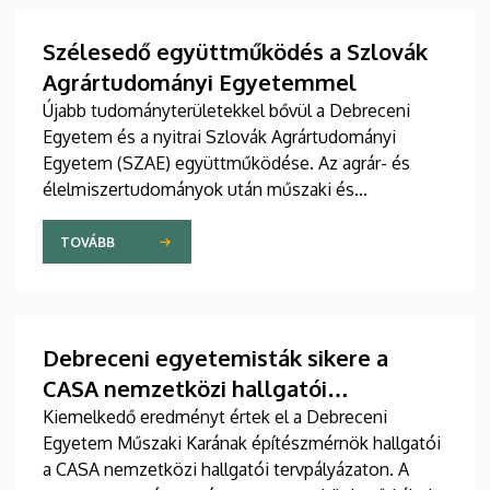
Szélesedő együttműködés a Szlovák
Agrártudományi Egyetemmel
Újabb tudományterületekkel bővül a Debreceni
Egyetem és a nyitrai Szlovák Agrártudományi
Egyetem (SZAE) együttműködése. Az agrár- és
élelmiszertudományok után műszaki és
gazdaságtudományi területeken is szorosabbra fűzi
viszonyát a két intézmény. A mások mellett
TOVÁBB
oktató- és hallgatócseréről, közös konferenciákról
és kutatásokról szóló megállapodást július 9-én,
csütörtökön írták alá.
Debreceni egyetemisták sikere a
CASA nemzetközi hallgatói
tervpályázaton
Kiemelkedő eredményt értek el a Debreceni
Egyetem Műszaki Karának építészmérnök hallgatói
a CASA nemzetközi hallgatói tervpályázaton. A