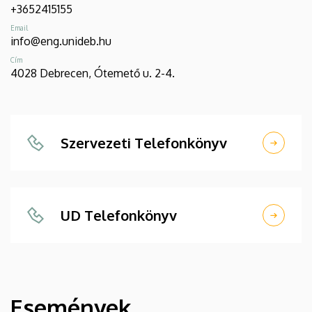
+3652415155
Email
info@eng.unideb.hu
Cím
4028 Debrecen, Ótemető u. 2-4.
Szervezeti Telefonkönyv
UD Telefonkönyv
Események