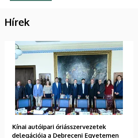
Hírek
HÍREK
Kínai autóipari óriásszervezetek
delegációja a Debreceni Egyetemen