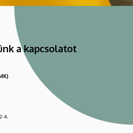
ünk a kapcsolatot
MK)
2-4.