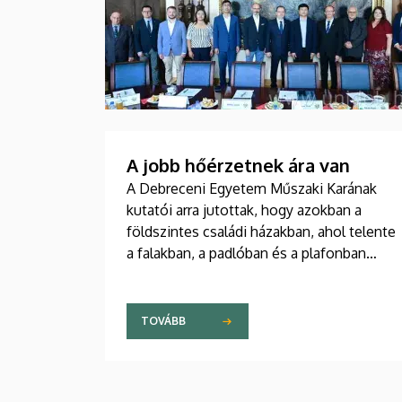
A jobb hőérzetnek ára van
A Debreceni Egyetem Műszaki Karának
kutatói arra jutottak, hogy azokban a
földszintes családi házakban, ahol telente
a falakban, a padlóban és a plafonban
apró csövekben keringetik a fűtésre
használt melegvizet, az egyenletesebb
eloszlás miatt jobb ugyan a hőérzet, mint
TOVÁBB
egy radiátoros épületben, ugyanakkor az
előbbi fűtési megoldás többe is kerül.