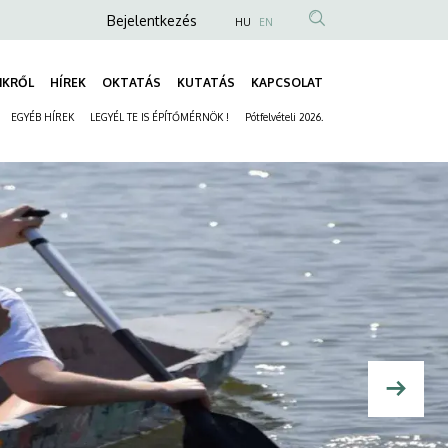
Anonim
Bejelentkezés
HU
EN
Felhasználói
fiók
NKRŐL
HÍREK
OKTATÁS
KUTATÁS
KAPCSOLAT
Fő
menüje
EGYÉB HÍREK
LEGYÉL TE IS ÉPÍTŐMÉRNÖK !
Pótfelvételi 2026.
navigáció
Másodlagos
navigáció