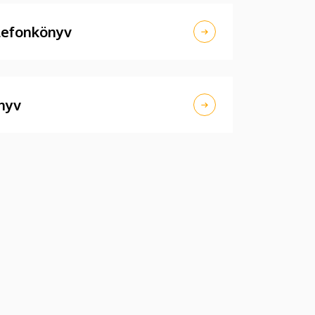
lefonkönyv
nyv