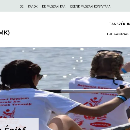
Felső
DE
KAROK
DE MŰSZAKI KAR
DEENK MŰSZAKI KÖNYVTÁRA
navigáció
TANSZÉKÜ
(MK)
HALLGATÓKNAK