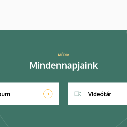
és kutatásokról szóló megállapodást
július 9-én, csütörtökön írták alá.
MÉDIA
Mindennapjaink
lbum
Videótár