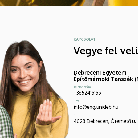
KAPCSOLAT
Vegye fel vel
Debreceni Egyetem
Építőmérnöki Tanszék (
Telefonszám
+3652415155
Email
info@eng.unideb.hu
Cím
4028 Debrecen, Ótemető u. 