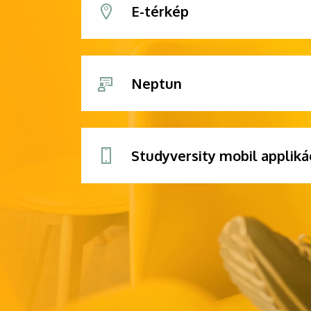
E-térkép
Neptun
Studyversity mobil appliká