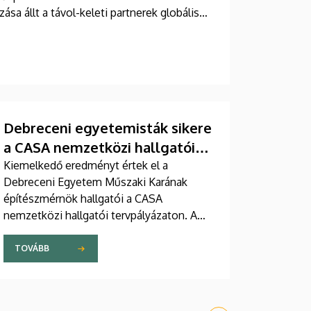
a állt a távol-keleti partnerek globális
Debreceni egyetemisták sikere
a CASA nemzetközi hallgatói
tervpályázaton
Kiemelkedő eredményt értek el a
Debreceni Egyetem Műszaki Karának
építészmérnök hallgatói a CASA
nemzetközi hallgatói tervpályázaton. A
rangos megmérettetésen a nemzetközi
zsűri által kiválasztott tíz legjobb
TOVÁBB
pályamunka közül három a debreceni
hallgatók tervei közül került ki.