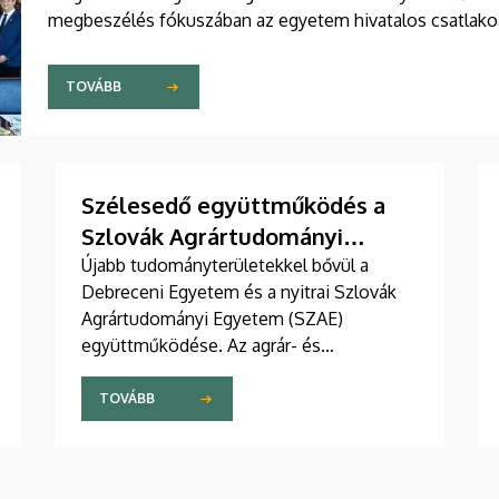
megbeszélés fókuszában az egyetem hivatalos csatlakozás
szakmai szövetségéhez.
TOVÁBB
Szélesedő együttműködés a
Szlovák Agrártudományi
Egyetemmel
Újabb tudományterületekkel bővül a
Debreceni Egyetem és a nyitrai Szlovák
Agrártudományi Egyetem (SZAE)
együttműködése. Az agrár- és
élelmiszertudományok után műszaki és
gazdaságtudományi területeken is
TOVÁBB
szorosabbra fűzi viszonyát a két
intézmény. A mások mellett oktató- és
hallgatócseréről, közös konferenciákról