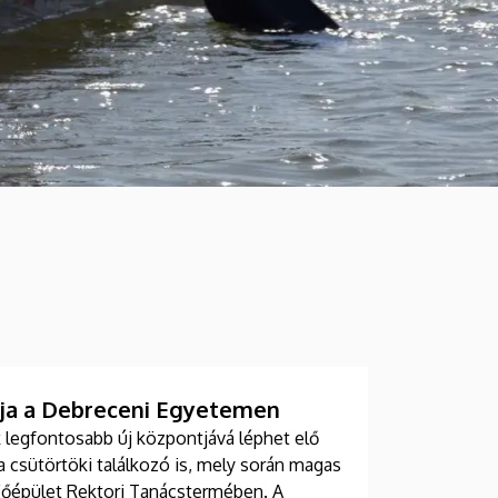
TörDElő Tésztahíd Építő
Műhely
TOVÁBB
iója a Debreceni Egyetemen
 legfontosabb új központjává léphet elő
 csütörtöki találkozó is, mely során magas
 Főépület Rektori Tanácstermében. A