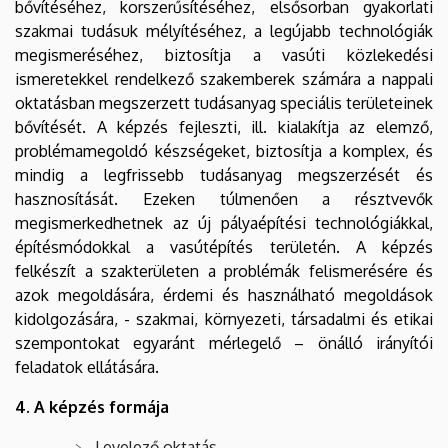
bővítéséhez, korszerűsítéséhez, elsősorban gyakorlati
szakmai tudásuk mélyítéséhez, a legújabb technológiák
megismeréséhez, biztosítja a vasúti közlekedési
ismeretekkel rendelkező szakemberek számára a nappali
oktatásban megszerzett tudásanyag speciális területeinek
bővítését. A képzés fejleszti, ill. kialakítja az elemző,
problémamegoldó készségeket, biztosítja a komplex, és
mindig a legfrissebb tudásanyag megszerzését és
hasznosítását. Ezeken túlmenően a résztvevők
megismerkedhetnek az új pályaépítési technológiákkal,
építésmódokkal a vasútépítés területén. A képzés
felkészít a szakterületen a problémák felismerésére és
azok megoldására, érdemi és használható megoldások
kidolgozására, - szakmai, környezeti, társadalmi és etikai
szempontokat egyaránt mérlegelő – önálló irányítói
feladatok ellátására.
4. A képzés formája
Levelező oktatás