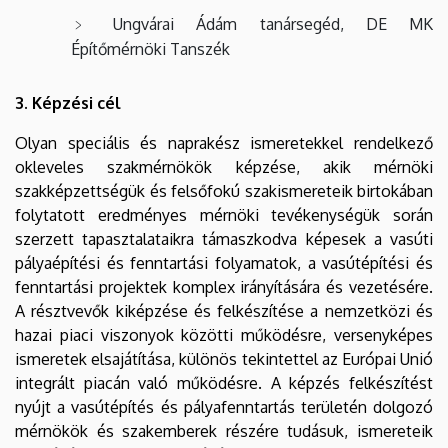
Ungvárai Ádám tanársegéd, DE MK
Építőmérnöki Tanszék
3. Képzési cél
Olyan speciális és naprakész ismeretekkel rendelkező
okleveles szakmérnökök képzése, akik mérnöki
szakképzettségük és felsőfokú szakismereteik birtokában
folytatott eredményes mérnöki tevékenységük során
szerzett tapasztalataikra támaszkodva képesek a vasúti
pályaépítési és fenntartási folyamatok, a vasútépítési és
fenntartási projektek komplex irányítására és vezetésére.
A résztvevők kiképzése és felkészítése a nemzetközi és
hazai piaci viszonyok közötti működésre, versenyképes
ismeretek elsajátítása, különös tekintettel az Európai Unió
integrált piacán való működésre. A képzés felkészítést
nyújt a vasútépítés és pályafenntartás területén dolgozó
mérnökök és szakemberek részére tudásuk, ismereteik