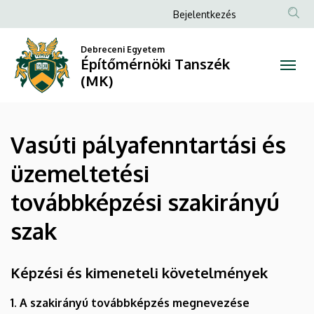
Vasúti
Ugrás
Anonim
Bejelentkezés
a
Felhasználói
pályafenntartási
tartalomra
Debreceni Egyetem
fiók
Építőmérnöki Tanszék
és
menüje
(MK)
üzemeltetési
továbbképzési
Vasúti pályafenntartási és
szakirányú
üzemeltetési
szak
továbbképzési szakirányú
|
szak
Építőmérnöki
Tanszék
Képzési és kimeneteli követelmények
(MK)
1. A szakirányú továbbképzés megnevezése