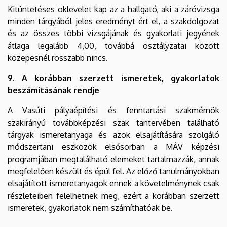
Kitüntetéses oklevelet kap az a hallgató, aki a záróvizsga
minden tárgyából jeles eredményt ért el, a szakdolgozat
és az összes többi vizsgájának és gyakorlati jegyének
átlaga legalább 4,00, továbbá osztályzatai között
közepesnél rosszabb nincs.
9. A korábban szerzett ismeretek, gyakorlatok
beszámításának rendje
A Vasúti pályaépítési és fenntartási szakmérnök
szakirányú továbbképzési szak tantervében található
tárgyak ismeretanyaga és azok elsajátítására szolgáló
módszertani eszközök elsősorban a MÁV képzési
programjában megtalálható elemeket tartalmazzák, annak
megfelelően készült és épül fel. Az előző tanulmányokban
elsajátított ismeretanyagok ennek a követelménynek csak
részleteiben felelhetnek meg, ezért a korábban szerzett
ismeretek, gyakorlatok nem számíthatóak be.