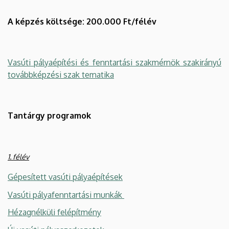
A képzés költsége: 200.000 Ft/félév
Vasúti pályaépítési és fenntartási szakmérnök szakirányú
továbbképzési szak tematika
Tantárgy programok
1. félév
Gépesített vasúti pályaépítések
Vasúti pályafenntartási munkák
Hézagnélküli felépítmény