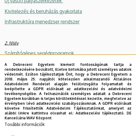
Új vasúti pályaszerkezetek
Kivitelezés és beruházás gyakorlata
Infrastruktúra menedzser rendszer
2. félév
Számítógépes segédprogramok
Nagysebességű vasutak
A Debreceni Egyetem kiemelt fontosságúnak tartja a
rendelkezésére bocsátott, illetve birtokába jutott személyes adatok
Vasúti vágánydiagnosztika
védelmét. Ezúton tájékoztatjuk Önt, hogy a Debreceni Egyetem a
2018. május 25. napjától kötelezően alkalmazandó Általános
Adatvédelmi Rendelet alapján felülvizsgálta folyamatait és
Hézagnélküli felépítmény fenntartása
beépítette a GDPR előírásait az adatkezelési és adatvédelmi
tevékenységébe. A felhasználók személyes adatait a Debreceni
Vezetési és jogi ismeretek
Egyetem korábban is teljes körültekintéssel kezelte, megfelelve az
érvényben lévő adatkezelési szabályozásoknak. A GDPR előírásait
Szakdolgozat
követve frissítettük Adatvédelmi Tájékoztatónkat, amelyet az
alábbi linkre kattintva olvashat el:
Adatkezelési tájékoztató.
DE
Kancellária WAV Központ
További információk