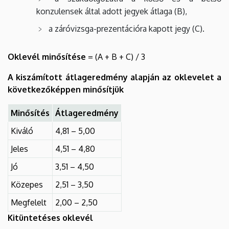
konzulensek által adott jegyek átlaga (B),
a záróvizsga-prezentációra kapott jegy (C).
Oklevél minősítése
= (A + B + C) / 3
A kiszámított átlageredmény alapján az oklevelet a
következőképpen minősítjük
Minősítés
Átlageredmény
Kiváló
4,81 – 5,00
Jeles
4,51 – 4,80
Jó
3,51 – 4,50
Közepes
2,51 – 3,50
Megfelelt
2,00 – 2,50
Kitüntetéses oklevél