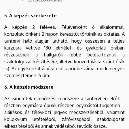
5. A képzés szerkezete
A képzés 2 féléves. Félévenként 6 alkalommal,
konzultációnként 2 napon keresztül történik az oktatás. A
tantervi háló alapján látható, hogy összesen a teljes
kurzusra vetítve 180 elméleti és gyakorlati órában
részesülnek a hallgatók (ebbe beletartoznak a
szakdolgozat készítésére, illetve konzultálásra szánt órák
is). Az egy konzultációra eső tanórák száma minden egyes
szemeszterben 15 óra.
6. A képzés módszere
Az ismeretek ellenőrzési rendszere a tantervben előírt –
részben egymásra épülő, részben egymástól független –
aláírások és félévközi jegyek megszerzéséből, valamint
kollokvium letételéből, záróvizsgából, szakdolgozat
elkészítéséből és annak védéséből tevődik össze.