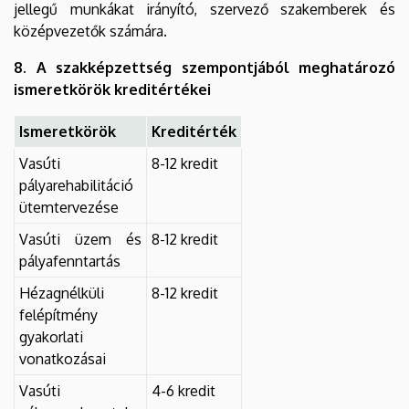
jellegű munkákat irányító, szervező szakemberek és
középvezetők számára.
8. A szakképzettség szempontjából meghatározó
ismeretkörök kreditértékei
Ismeretkörök
Kreditérték
Vasúti
8-12 kredit
pályarehabilitáció
ütemtervezése
Vasúti üzem és
8-12 kredit
pályafenntartás
Hézagnélküli
8-12 kredit
felépítmény
gyakorlati
vonatkozásai
Vasúti
4-6 kredit