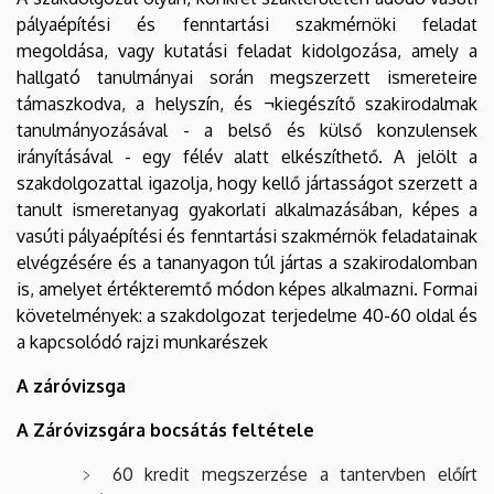
pályaépítési és fenntartási szakmérnöki feladat
megoldása, vagy kutatási feladat kidolgozása, amely a
hallgató tanulmányai során megszerzett ismereteire
támaszkodva, a helyszín, és ¬kiegészítő szakirodalmak
tanulmányozásával - a belső és külső konzulensek
irányításával - egy félév alatt elkészíthető. A jelölt a
szakdolgozattal igazolja, hogy kellő jártasságot szerzett a
tanult ismeretanyag gyakorlati alkalmazásában, képes a
vasúti pályaépítési és fenntartási szakmérnök feladatainak
elvégzésére és a tananyagon túl jártas a szakirodalomban
is, amelyet értékteremtő módon képes alkalmazni. Formai
követelmények: a szakdolgozat terjedelme 40-60 oldal és
a kapcsolódó rajzi munkarészek
A záróvizsga
A Záróvizsgára bocsátás feltétele
60 kredit megszerzése a tantervben előírt