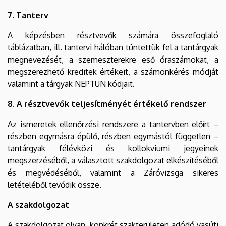
7. Tanterv
A képzésben résztvevők számára összefoglaló
táblázatban, ill. tantervi hálóban tüntettük fel a tantárgyak
megnevezését, a szemeszterekre eső óraszámokat, a
megszerezhető kreditek értékeit, a számonkérés módját
valamint a tárgyak NEPTUN kódjait.
8. A résztvevők teljesítményét értékelő rendszer
Az ismeretek ellenőrzési rendszere a tantervben előírt –
részben egymásra épülő, részben egymástól független –
tantárgyak félévközi és kollokviumi jegyeinek
megszerzéséből, a választott szakdolgozat elkészítéséből
és megvédéséből, valamint a Záróvizsga sikeres
letételéből tevődik össze.
A szakdolgozat
A szakdolgozat olyan, konkrét szakterületen adódó vasúti