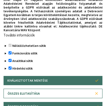
Adatvédelmi Rendelet alapján felülvizsgálta folyamatait és
beépítette a GDPR előírásait az adatkezelési és adatvédelmi
tevékenységébe. A felhasználók személyes adatait a Debreceni
Egyetem korábban is teljes körültekintéssel kezelte, megfelelve az
érvényben lévő adatkezelési szabályozásoknak. A GDPR előírásait
követve frissítettük Adatvédelmi Tájékoztatónkat, amelyet az
alábbi linkre kattintva olvashat el:
Adatkezelési tájékoztató.
DE
Kancellária WAV Központ
További információk
Nélkülözhetetlen sütik
Funkcionális sütik
Analitikai sütik
Hirdetési sütik
KIVÁLASZTOTTAK MENTÉSE
WITHDRAW CONSENT
Adatvédelem
Adatvédelem
ÖSSZES ELUTASÍTÁSA
Technikai információk