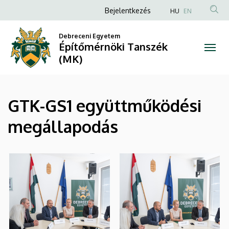
|
Ugrás
Anonim
Bejelentkezés
HU
EN
a
Felhasználói
Építőmérnöki
tartalomra
Debreceni Egyetem
fiók
Építőmérnöki Tanszék
Tanszék
menüje
(MK)
(MK)
GTK-GS1 együttműködési
megállapodás