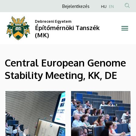
|
Ugrás
Anonim
Bejelentkezés
HU
EN
a
Felhasználói
Építőmérnöki
tartalomra
Debreceni Egyetem
fiók
Építőmérnöki Tanszék
Tanszék
menüje
(MK)
(MK)
Central European Genome
Stability Meeting, KK, DE