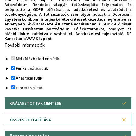
Adatvédelmi Rendelet alapján felülvizsgálta folyamatait és
beépítette a GDPR előírásait az adatkezelési és adatvédelmi
tevékenységébe. A felhasználók személyes adatait a Debreceni
Egyetem korábban is teljes körültekintéssel kezelte, megfelelve az
érvényben lévő adatkezelési szabályozásoknak. A GDPR előírásait
követve frissítettük Adatvédelmi Tájékoztatónkat, amelyet az
alábbi linkre kattintva olvashat el:
Adatkezelési tájékoztató.
DE
Kancellária WAV Központ
További információk
Nélkülözhetetlen sütik
Funkcionális sütik
Analitikai sütik
Hirdetési sütik
KIVÁLASZTOTTAK MENTÉSE
WITHDRAW CONSENT
Adatvédelem
Adatvédelem
ÖSSZES ELUTASÍTÁSA
Technikai információk