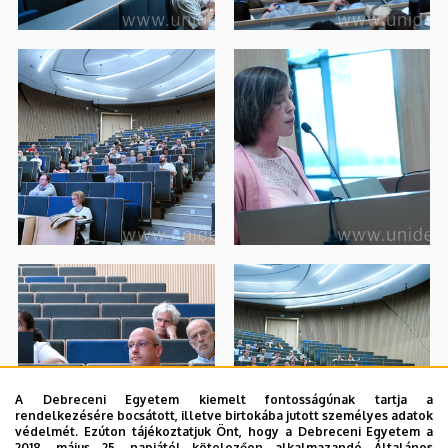
A Debreceni Egyetem kiemelt fontosságúnak tartja a
rendelkezésére bocsátott, illetve birtokába jutott személyes adatok
védelmét. Ezúton tájékoztatjuk Önt, hogy a Debreceni Egyetem a
2018. május 25. napjától kötelezően alkalmazandó Általános