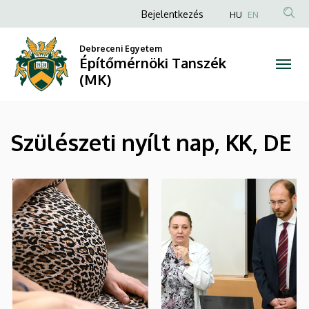
|
Ugrás
Anonim
Bejelentkezés
HU
EN
a
Felhasználói
Építőmérnöki
tartalomra
Debreceni Egyetem
fiók
Építőmérnöki Tanszék
Tanszék
menüje
(MK)
(MK)
Szülészeti nyílt nap, KK, DE