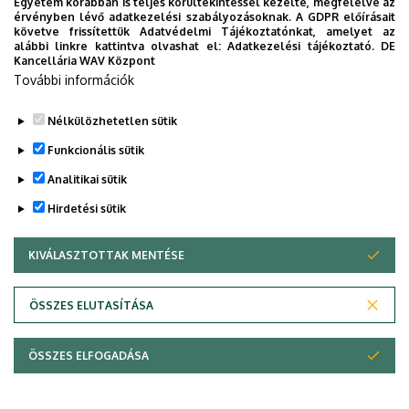
Egyetem korábban is teljes körültekintéssel kezelte, megfelelve az
érvényben lévő adatkezelési szabályozásoknak. A GDPR előírásait
követve frissítettük Adatvédelmi Tájékoztatónkat, amelyet az
alábbi linkre kattintva olvashat el:
Adatkezelési tájékoztató.
DE
Kancellária WAV Központ
További információk
Nélkülözhetetlen sütik
Funkcionális sütik
Analitikai sütik
Hirdetési sütik
KIVÁLASZTOTTAK MENTÉSE
WITHDRAW CONSENT
Adatvédelem
Adatvédelem
ÖSSZES ELUTASÍTÁSA
Technikai információk
ÖSSZES ELFOGADÁSA
Szerzői jog © 2026 Unideb