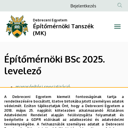
Építőmérnöki
Ugrás
Anonim
Bejelentkezés
a
Felhasználói
BSc
tartalomra
Debreceni Egyetem
fiók
Építőmérnöki Tanszék
2025.
menüje
(MK)
levelező
|
Építőmérnöki BSc 2025.
Építőmérnöki
levelező
Tanszék
(MK)
magasépítési specializáció
építéstechnológia és menedzsment specializáció
A Debreceni Egyetem kiemelt fontosságúnak tartja a
közlekedési létesítmények specializáció
rendelkezésére bocsátott, illetve birtokába jutott személyes adatok
védelmét. Ezúton tájékoztatjuk Önt, hogy a Debreceni Egyetem a
vízi közmű és környezetmérnöki specializáció
2018. május 25. napjától kötelezően alkalmazandó Általános
Adatvédelmi Rendelet alapján felülvizsgálta folyamatait és
Legutóbbi frissítés:
2024. 11. 11. 11:30
beépítette a GDPR előírásait az adatkezelési és adatvédelmi
tevékenységébe. A felhasználók személyes adatait a Debreceni