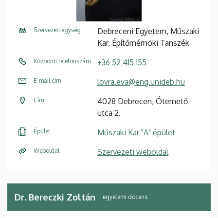
Szervezeti egység
Debreceni Egyetem, Műszaki
Kar, Építőmérnöki Tanszék
Központi telefonszám
+36 52 415 155
E-mail cím
lovra.eva@eng.unideb.hu
Cím
4028 Debrecen, Ótemető
utca 2.
Épület
Műszaki Kar "A" épület
Weboldal
Szervezeti weboldal
Dr. Bereczki Zoltán
egyetemi docens