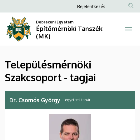
Településmérnöki
Ugrás
Anonim
Bejelentkezés
a
Felhasználói
Szakcsoport
tartalomra
Debreceni Egyetem
fiók
Építőmérnöki Tanszék
-
menüje
(MK)
tagjai
|
Településmérnöki
Építőmérnöki
Szakcsoport - tagjai
Tanszék
(MK)
Dr. Csomós György
egyetemi tanár