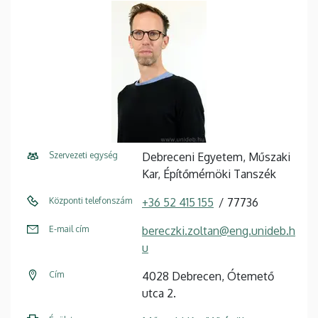
Szervezeti egység
Debreceni Egyetem, Műszaki
Kar, Építőmérnöki Tanszék
Központi telefonszám
+36 52 415 155
77736
E-mail cím
bereczki.zoltan@eng.unideb.h
u
Cím
4028 Debrecen, Ótemető
utca 2.