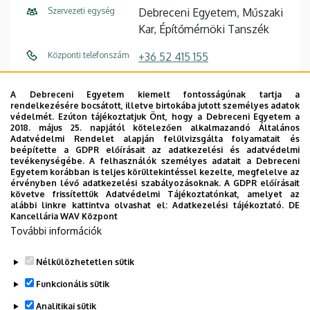
Szervezeti egység
Debreceni Egyetem, Műszaki
Kar, Építőmérnöki Tanszék
Központi telefonszám
+36 52 415 155
E-mail cím
biroj@eng.unideb.hu
A Debreceni Egyetem kiemelt fontosságúnak tartja a
rendelkezésére bocsátott, illetve birtokába jutott személyes adatok
Cím
4028 Debrecen, Ótemető
védelmét. Ezúton tájékoztatjuk Önt, hogy a Debreceni Egyetem a
utca 2.
2018. május 25. napjától kötelezően alkalmazandó Általános
Adatvédelmi Rendelet alapján felülvizsgálta folyamatait és
beépítette a GDPR előírásait az adatkezelési és adatvédelmi
Épület
Műszaki Kar "A" épület
tevékenységébe. A felhasználók személyes adatait a Debreceni
Egyetem korábban is teljes körültekintéssel kezelte, megfelelve az
Emelet, ajtó
1. emelet, 119
érvényben lévő adatkezelési szabályozásoknak. A GDPR előírásait
követve frissítettük Adatvédelmi Tájékoztatónkat, amelyet az
alábbi linkre kattintva olvashat el:
Adatkezelési tájékoztató.
DE
Weboldal
Szervezeti weboldal
Kancellária WAV Központ
Tudóstér profil
További információk
Nélkülözhetetlen sütik
Legutóbbi frissítés:
2023. 09. 22. 09:12
Funkcionális sütik
Analitikai sütik