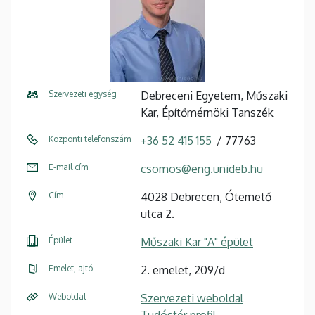
Szervezeti egység
Debreceni Egyetem, Műszaki
Kar, Építőmérnöki Tanszék
Központi telefonszám
+36 52 415 155
77763
E-mail cím
csomos@eng.unideb.hu
Cím
4028 Debrecen, Ótemető
utca 2.
Épület
Műszaki Kar "A" épület
Emelet, ajtó
2. emelet, 209/d
Weboldal
Szervezeti weboldal
Tudóstér profil