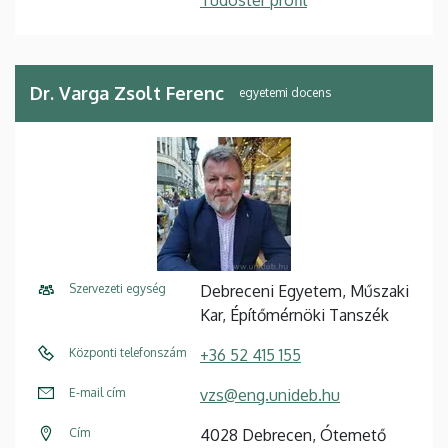
Dr. Varga Zsolt Ferenc
egyetemi docens
Szervezeti egység
Debreceni Egyetem, Műszaki
Kar, Építőmérnöki Tanszék
Központi telefonszám
+36 52 415 155
E-mail cím
vzs@eng.unideb.hu
Cím
4028 Debrecen, Ótemető