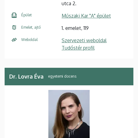
utca 2.
Épület
Műszaki Kar "A" épület
Emelet, ajtó
1. emelet, 119
Weboldal
Szervezeti weboldal
Tudóstér profil
Dr. Lovra Éva
egyetemi docens