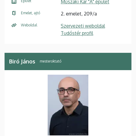
Épület
Műszaki Kar "A" épület
Emelet, ajtó
2. emelet, 209/a
Weboldal
Szervezeti weboldal
Tudóstér profil
Biró János
mesteroktató