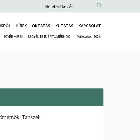
Anonim
Bejelentkezés
Felhasználói
fiók
NKRŐL
HÍREK
OKTATÁS
KUTATÁS
KAPCSOLAT
Fő
menüje
EGYÉB HÍREK
LEGYÉL TE IS ÉPÍTŐMÉRNÖK !
Pótfelvételi 2026.
navigáció
Másodlagos
navigáció
tőmérnöki Tanszék