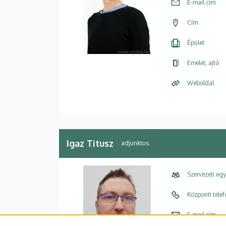
E-mail cím
Cím
Épület
Emelet, ajtó
Weboldal
Igaz Titusz
adjunktus
Szervezeti eg
Központi tele
E-mail cím