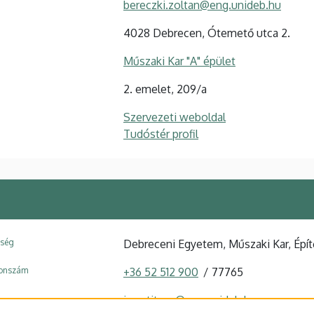
bereczki.zoltan@eng.unideb.hu
4028 Debrecen, Ótemető utca 2.
Műszaki Kar "A" épület
2. emelet, 209/a
Szervezeti weboldal
Tudóstér profil
ység
Debreceni Egyetem, Műszaki Kar, Épí
fonszám
+36 52 512 900
77765
igaz.titusz@eng.unideb.hu