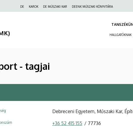
Felső
DE
KAROK
DE MŰSZAKI KAR
DEENK MŰSZAKI KÖNYVTÁRA
navigáció
TANSZÉKÜ
(MK)
HALLGATÓKNAK
ort - tagjai
ység
Debreceni Egyetem, Műszaki Kar, Épí
fonszám
+36 52 415 155
77736